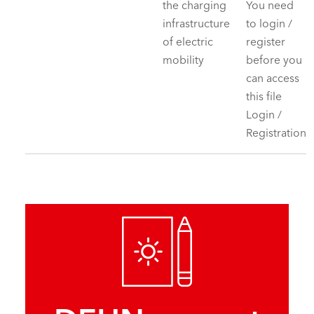
the charging
You need
infrastructure
to login /
of electric
register
mobility
before you
can access
this file
Login /
Registration