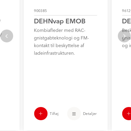
900385
9612
DEHNvap EMOB
DE
n
Kombiafleder med RAC-
Bes
/
gnistgabteknologi og FM-
gni
kontakt til beskyttelse af
og i
ladeinfrastrukturen.
Tilføj
Detaljer