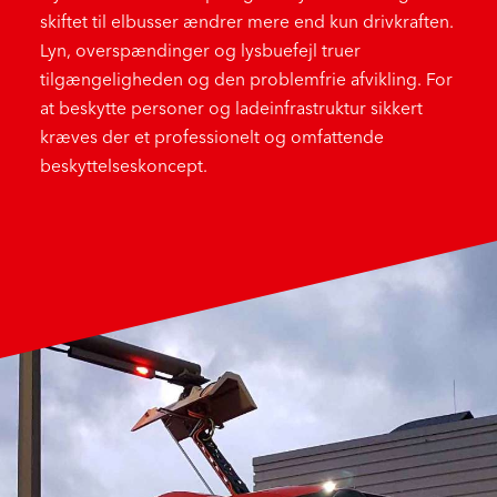
skiftet til elbusser ændrer mere end kun drivkraften.
Lyn, overspændinger og lysbuefejl truer
tilgængeligheden og den problemfrie afvikling. For
at beskytte personer og ladeinfrastruktur sikkert
kræves der et professionelt og omfattende
beskyttelseskoncept.