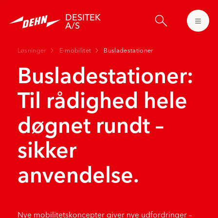
Skip
to
DESITEK
main
A/S
content
Løsninger
E-mobilitet
Busladestationer
Busladestationer:
Til rådighed hele
døgnet rundt –
sikker
anvendelse.
Nye mobilitetskoncepter giver nye udfordringer –