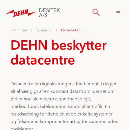
Skip
to
DESITEK
main
A/S
content
Løsninger
Bygninger
Datacenter
DEHN beskytter
datacentre
Datacentre er digitaliseringens fundament. I dag er
alt afhængigt af en konstant datastrøm, uanset om
det er sociale netværk, sundhedspleje,
medieudbud, telekommunikation eller trafik. En
forudsætning for dette er, at de enkelte systemer
og følsomme komponenter arbejder sammen uden
problemer.