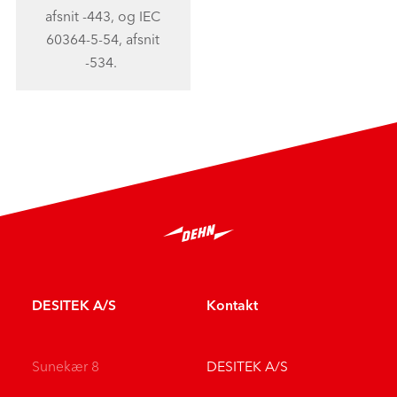
afsnit -443, og IEC
60364-5-54, afsnit
-534.
DESITEK A/S
Kontakt
Sunekær 8
DESITEK A/S